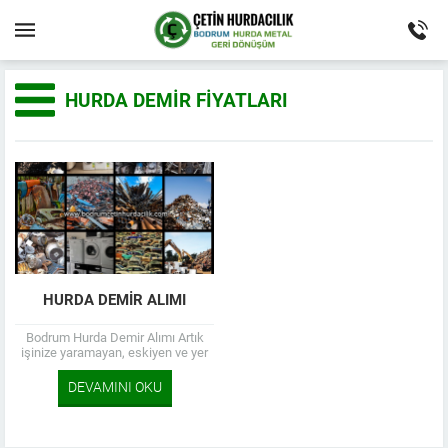
HURDA DEMIR FIYATLARI
HURDA DEMIR ALIMI
Bodrum Hurda Demir Alımı Artık
işinize yaramayan, eskiyen ve yer
işgal eden, ayrıca çevreye zaran
veren her çeşit demir hurdasını...
DEVAMINI OKU