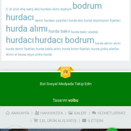
bodrum
2. el ürün alış satış
akü hurdası alımı bodrum
hurdacı
demir hurdası çeşitleri
hurda akü
hurda alüminyum fiyatları
hurda alımı
hurda bakır
hurda bakır alanlar
hurdacı
hurdacı bodrum
hurda demir alımı
hurda demir fiyatları
hurda kablo alımı
hurda krom fiyatları
hurda çinko alanlar
ikinci el beyaz eşya
çinko hurda
Müşteri Temsilcisi
Bizi Sosyal Medyada Takip Edin
Tasarım
volbu
Cevap Yaz
ANASAYFA
HAKKIMIZDA
GALERI
HIZMETLERIMIZ
2.EL ÜRÜN ALIŞ SATIŞ
İLETIŞIM